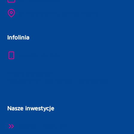
ul. Koziorożca 21, Gdańsk-Osowa
Infolinia
+48 725 525 325
Polityka prywatności
Klauzula RODO – dla Klientów i Kontrahentów
Nasze inwestycje
Gdańsk - Heleny 35