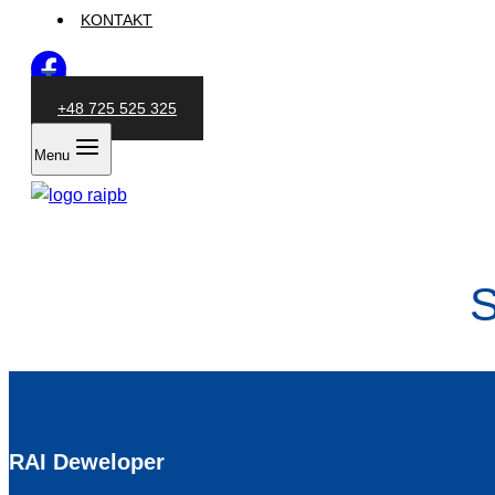
KONTAKT
+48 725 525 325
Menu
S
RAI Deweloper