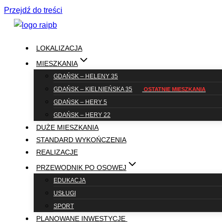
Przejdź do treści
LOKALIZACJA
MIESZKANIA
GDAŃSK – HELENY 35
GDAŃSK – KIELNIEŃSKA 35
GDAŃSK – HERY 5
GDAŃSK – HERY 22
DUŻE MIESZKANIA
STANDARD WYKOŃCZENIA
REALIZACJE
PRZEWODNIK PO OSOWEJ
EDUKACJA
USŁUGI
SPORT
PLANOWANE INWESTYCJE