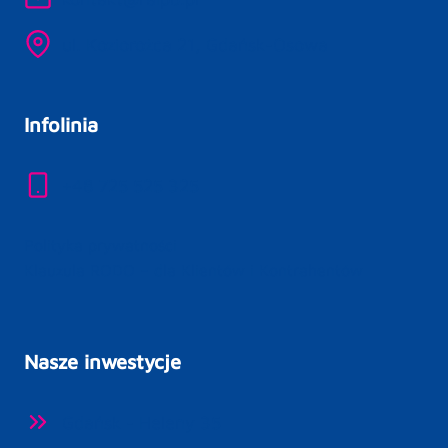
ul. Koziorożca 21, Gdańsk-Osowa
Infolinia
+48 725 525 325
Polityka prywatności
Klauzula RODO – dla Klientów i Kontrahentów
Nasze inwestycje
Gdańsk - Heleny 35