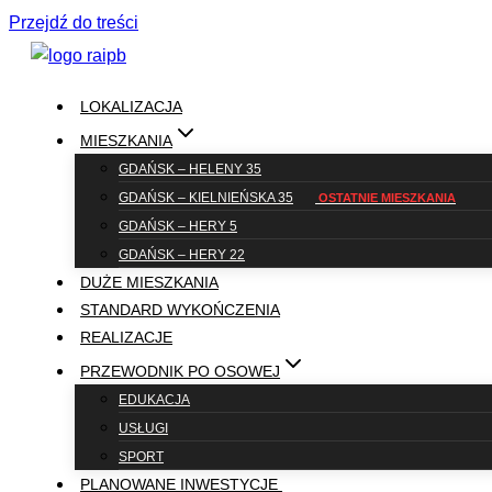
Przejdź do treści
LOKALIZACJA
MIESZKANIA
GDAŃSK – HELENY 35
GDAŃSK – KIELNIEŃSKA 35
GDAŃSK – HERY 5
GDAŃSK – HERY 22
DUŻE MIESZKANIA
STANDARD WYKOŃCZENIA
REALIZACJE
PRZEWODNIK PO OSOWEJ
EDUKACJA
USŁUGI
SPORT
PLANOWANE INWESTYCJE