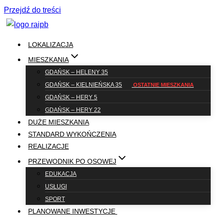
Przejdź do treści
LOKALIZACJA
MIESZKANIA
GDAŃSK – HELENY 35
GDAŃSK – KIELNIEŃSKA 35
GDAŃSK – HERY 5
GDAŃSK – HERY 22
DUŻE MIESZKANIA
STANDARD WYKOŃCZENIA
REALIZACJE
PRZEWODNIK PO OSOWEJ
EDUKACJA
USŁUGI
SPORT
PLANOWANE INWESTYCJE