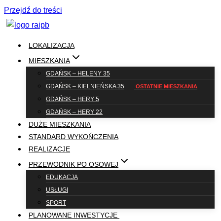
Przejdź do treści
LOKALIZACJA
MIESZKANIA
GDAŃSK – HELENY 35
GDAŃSK – KIELNIEŃSKA 35
GDAŃSK – HERY 5
GDAŃSK – HERY 22
DUŻE MIESZKANIA
STANDARD WYKOŃCZENIA
REALIZACJE
PRZEWODNIK PO OSOWEJ
EDUKACJA
USŁUGI
SPORT
PLANOWANE INWESTYCJE