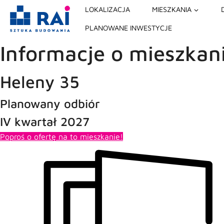
Przejdź
LOKALIZACJA
MIESZKANIA
do
PLANOWANE INWESTYCJE
treści
Informacje o mieszkan
Heleny 35
Planowany odbiór
IV kwartał 2027
Poproś o ofertę na to mieszkanie!