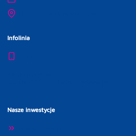
ul. Koziorożca 21, Gdańsk-Osowa
Infolinia
+48 725 525 325
Polityka prywatności
Klauzula RODO – dla Klientów i Kontrahentów
Nasze inwestycje
Gdańsk - Heleny 35