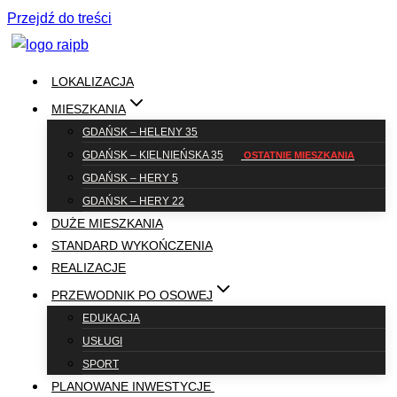
Przejdź do treści
LOKALIZACJA
MIESZKANIA
GDAŃSK – HELENY 35
GDAŃSK – KIELNIEŃSKA 35
GDAŃSK – HERY 5
GDAŃSK – HERY 22
DUŻE MIESZKANIA
STANDARD WYKOŃCZENIA
REALIZACJE
PRZEWODNIK PO OSOWEJ
EDUKACJA
USŁUGI
SPORT
PLANOWANE INWESTYCJE